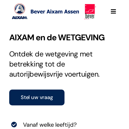
Ga
naar
Toggle
Naviga
inhoud
Bever Aixam Assen
AIXAM en de WETGEVING
Aixam
Ontdek de wetgeving met
betrekking tot de
Werkplaatsafspraak
autorijbewijsvrije voertuigen.
Mega e-Scouty
Stel uw vraag
Onze occasions
Aixam Pro
Vanaf welke leeftijd?