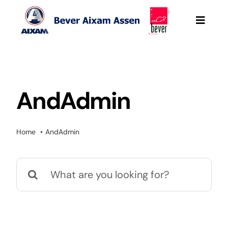
Ga
naar
Toggle
Naviga
inhoud
Bever Aixam Assen
Aixam
AndAdmin
Werkplaatsafspraak
Home
AndAdmin
Mega e-Scouty
Zoeken
naar:
Onze occasions
Aixam Pro