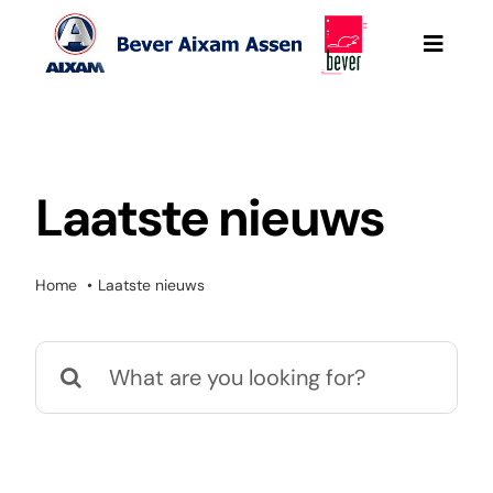
Ga
naar
Toggle
Naviga
inhoud
Bever Aixam Assen
Aixam
Laatste nieuws
Werkplaatsafspraak
Home
Laatste nieuws
Mega e-Scouty
Zoeken
naar:
Onze occasions
Aixam Pro