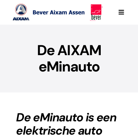
Ga
naar
Toggle
Naviga
inhoud
Bever Aixam Assen
De AIXAM
Aixam
eMinauto
Werkplaatsafspraak
Mega e-Scouty
Onze occasions
De eMinauto is een
elektrische auto
Aixam Pro